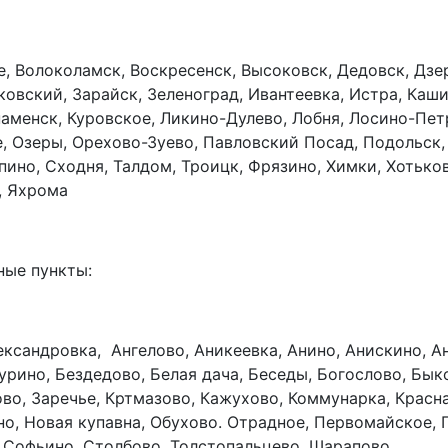
е, Волоколамск, Воскресенск, Высоковск, Дедовск, Дз
вский, Зарайск, Зеленоград, Ивантеевка, Истра, Кашир
наменск, Куровское, Ликино-Дулево, Лобня, Лосино-Пе
 Озеры, Орехово-Зуево, Павловский Посад, Подольск, 
пино, Сходня, Талдом, Троицк, Фрязино, Химки, Хотько
, Яхрома
ные пункты:
ександровка, Ангелово, Аникеевка, Анино, Анискино, А
урино, Бездедово, Белая дача, Беседы, Богослово, Бык
ово, Заречье, Кртмазово, Кажухово, Коммунарка, Красн
о, Новая купавна, Обухово. Отрадное, Первомайское, 
, Софьино, Столбово, Толстопальцево, Шарапово