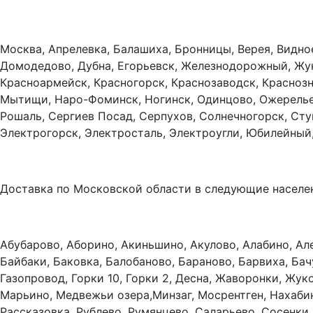
Москва, Апрелевка, Балашиха, Бронницы, Верея, Видно
Домодедово, Дубна, Егорьевск, Железнодорожный, Жуко
Красноармейск, Красногорск, Краснозаводск, Красноз
Мытищи, Наро-Фоминск, Ногинск, Одинцово, Ожерелье,
Рошаль, Сергиев Посад, Серпухов, Солнечногорск, Сту
Электрогорск, Электросталь, Электроугли, Юбилейный
Доставка по Московской области в следующие населе
Абубарово, Аборино, Акиньшино, Акулово, Алабино, Ал
Байбаки, Баковка, Балобаново, Бараново, Барвиха, Бач
Газопровод, Горки 10, Горки 2, Десна, Жаворонки, Жук
Марьино, Медвежьи озера,Минзаг, Мосрентген, Нахабин
Рассказовка, Рублево, Румянцево, Саларьево, Сосенки