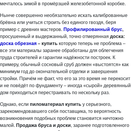
мечталось зимой в промёрзшей железобетонной коробке.
Нынче совершенно необязательно искать калиброванные
брёвна или учиться строить без единого гвоздя, беря
пример с древних мастеров.
Профилирова
нный брус
,
просушенный и выдержанный, точно отмерянная
доска:
доска обрезная
– купить
которую теперь не проблема –
все эти материалы заранее обработаны для облегчения
труда строителей и гарантии надёжности построек. К
примеру, обычный сосновый сруб должен «выстоятся» как
минимум год до окончательной отделки и завершения
стройки. Причём не факт, что его за это время не перекосит
и не повёдёт по фундаменту – иногда «сырой» деревянный
дом приходиться перестраивать по нескольку раз.
Однако, если
пиломатериал купить
у серьезного,
зарекомендовавшего себя поставщика, то вероятность
возникновения подобных проблем становится ничтожно
малой.
Продажа бруса и доски
, заранее подготовленного