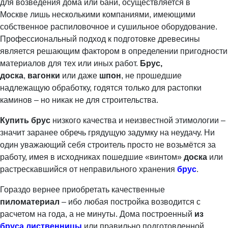
для возведения дома или бани, осуществляется в
Москве лишь несколькими компаниями, имеющими
собственное распиловочное и сушильное оборудование.
Профессиональный подход к подготовке древесины
является решающим фактором в определении пригодности
материалов для тех или иных работ.
Брус,
доска
,
вагонки
или даже
шпон
, не прошедшие
надлежащую обработку, годятся только для растопки
каминов – но никак не для строительства.
Купить брус
низкого качества и неизвестной этимологии –
значит заранее обречь грядущую задумку на неудачу. Ни
один уважающий себя строитель просто не возьмётся за
работу, имея в исходниках пошедшие «винтом»
доска
или
растрескавшийся от неправильного хранения
брус
.
Гораздо вернее приобретать качественные
пиломатериал
– ибо любая постройка возводится с
расчетом на года, а не минуты. Дома построенный
из
бруса лиственницы
или правильно подготовленной