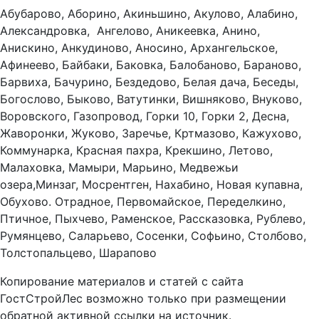
Абубарово, Аборино, Акиньшино, Акулово, Алабино,
Александровка, Ангелово, Аникеевка, Анино,
Анискино, Анкудиново, Аносино, Архангельское,
Афинеево, Байбаки, Баковка, Балобаново, Бараново,
Барвиха, Бачурино, Бездедово, Белая дача, Беседы,
Богослово, Быково, Ватутинки, Вишняково, Внуково,
Воровского, Газопровод, Горки 10, Горки 2, Десна,
Жаворонки, Жуково, Заречье, Кртмазово, Кажухово,
Коммунарка, Красная пахра, Крекшино, Летово,
Малаховка, Мамыри, Марьино, Медвежьи
озера,Минзаг, Мосрентген, Нахабино, Новая купавна,
Обухово. Отрадное, Первомайское, Переделкино,
Птичное, Пыхчево, Раменское, Рассказовка, Рублево,
Румянцево, Саларьево, Сосенки, Софьино, Столбово,
Толстопальцево, Шарапово
Копирование материалов и статей с сайта
ГостСтройЛес возможно только при размещении
обратной активной ссылки на источник.