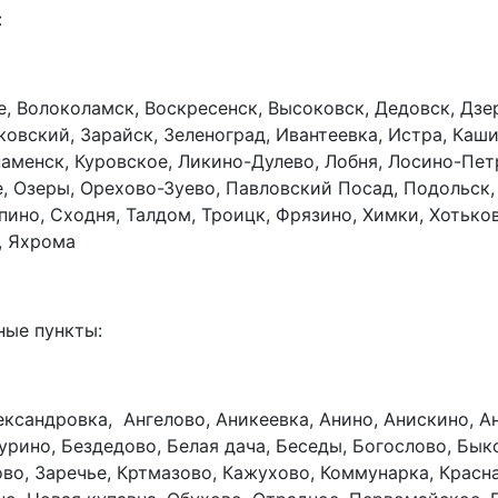
:
е, Волоколамск, Воскресенск, Высоковск, Дедовск, Дз
вский, Зарайск, Зеленоград, Ивантеевка, Истра, Кашир
наменск, Куровское, Ликино-Дулево, Лобня, Лосино-Пе
 Озеры, Орехово-Зуево, Павловский Посад, Подольск, 
пино, Сходня, Талдом, Троицк, Фрязино, Химки, Хотько
, Яхрома
ные пункты:
ександровка, Ангелово, Аникеевка, Анино, Анискино, А
урино, Бездедово, Белая дача, Беседы, Богослово, Бык
ово, Заречье, Кртмазово, Кажухово, Коммунарка, Красн