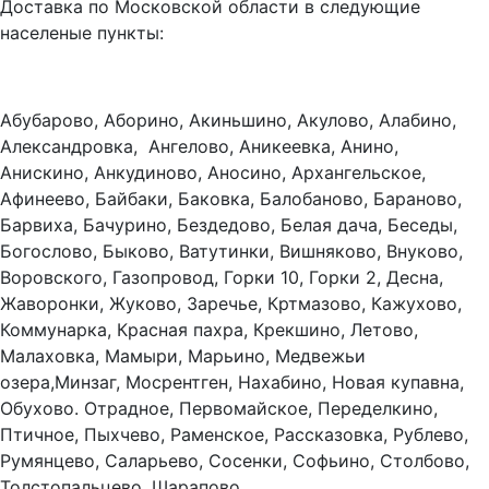
Доставка по Московской области в следующие
населеные пункты:
Абубарово, Аборино, Акиньшино, Акулово, Алабино,
Александровка, Ангелово, Аникеевка, Анино,
Анискино, Анкудиново, Аносино, Архангельское,
Афинеево, Байбаки, Баковка, Балобаново, Бараново,
Барвиха, Бачурино, Бездедово, Белая дача, Беседы,
Богослово, Быково, Ватутинки, Вишняково, Внуково,
Воровского, Газопровод, Горки 10, Горки 2, Десна,
Жаворонки, Жуково, Заречье, Кртмазово, Кажухово,
Коммунарка, Красная пахра, Крекшино, Летово,
Малаховка, Мамыри, Марьино, Медвежьи
озера,Минзаг, Мосрентген, Нахабино, Новая купавна,
Обухово. Отрадное, Первомайское, Переделкино,
Птичное, Пыхчево, Раменское, Рассказовка, Рублево,
Румянцево, Саларьево, Сосенки, Софьино, Столбово,
Толстопальцево, Шарапово