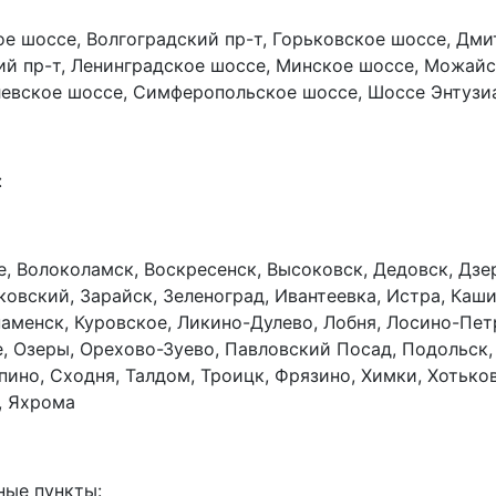
е шоссе, Волгоградский пр-т, Горьковское шоссе, Дми
ий пр-т, Ленинградское шоссе, Минское шоссе, Можай
левское шоссе, Симферопольское шоссе, Шоссе Энтузи
:
е, Волоколамск, Воскресенск, Высоковск, Дедовск, Дз
вский, Зарайск, Зеленоград, Ивантеевка, Истра, Кашир
наменск, Куровское, Ликино-Дулево, Лобня, Лосино-Пе
 Озеры, Орехово-Зуево, Павловский Посад, Подольск, 
пино, Сходня, Талдом, Троицк, Фрязино, Химки, Хотько
, Яхрома
ные пункты: